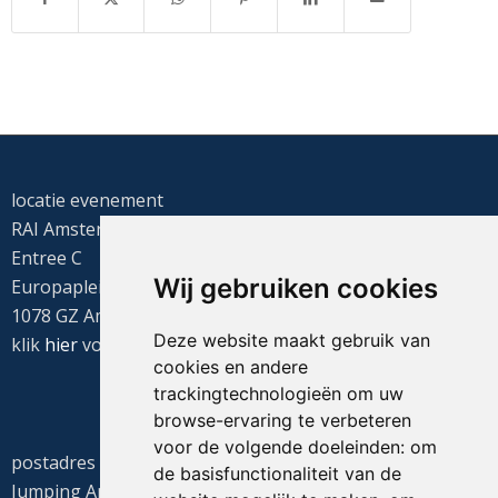
locatie evenement
RAI Amsterdam
Entree C
Wij gebruiken cookies
Europaplein 22
1078 GZ Amsterdam
Deze website maakt gebruik van
klik
hier
voor de routebeschrijving
cookies en andere
trackingtechnologieën om uw
browse-ervaring te verbeteren
voor de volgende doeleinden:
om
postadres
de basisfunctionaliteit van de
Jumping Amsterdam