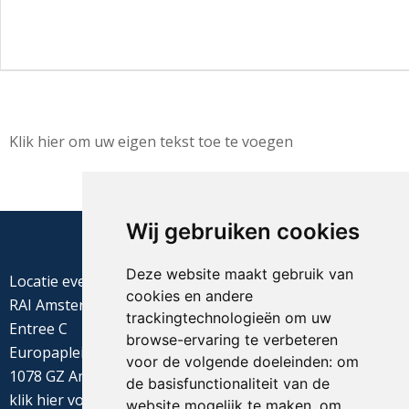
Klik hier om uw eigen tekst toe te voegen
Wij gebruiken cookies
Deze website maakt gebruik van
Locatie evenement
cookies en andere
RAI Amsterdam
trackingtechnologieën om uw
Entree C
browse-ervaring te verbeteren
Europaplein 22
voor de volgende doeleinden:
om
1078 GZ Amsterdam
de basisfunctionaliteit van de
klik
hier
voor de routebeschrijving
website mogelijk te maken
,
om