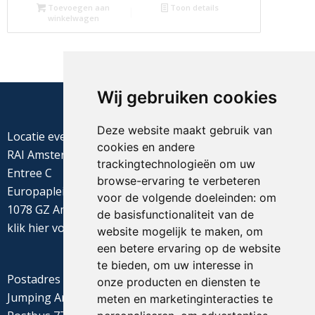
Toevoegen aan
Toon details
winkelwagen
Wij gebruiken cookies
Deze website maakt gebruik van
Locatie evenement
cookies en andere
RAI Amsterdam
trackingtechnologieën om uw
Entree C
browse-ervaring te verbeteren
Europaplein 22
voor de volgende doeleinden:
om
1078 GZ Amsterdam
de basisfunctionaliteit van de
klik
hier
voor de routebeschrijving
website mogelijk te maken
,
om
een betere ervaring op de website
te bieden
,
om uw interesse in
Postadres
onze producten en diensten te
Jumping Amsterdam
meten en marketinginteracties te