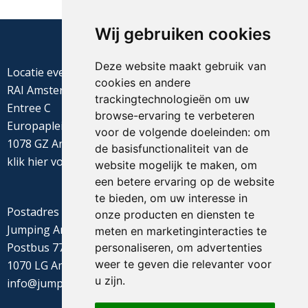
Wij gebruiken cookies
Deze website maakt gebruik van
Locatie evenement
cookies en andere
RAI Amsterdam
trackingtechnologieën om uw
Entree C
browse-ervaring te verbeteren
Europaplein 22
voor de volgende doeleinden:
om
1078 GZ Amsterdam
de basisfunctionaliteit van de
klik
hier
voor de routebeschrijving
website mogelijk te maken
,
om
een betere ervaring op de website
te bieden
,
om uw interesse in
Postadres
onze producten en diensten te
Jumping Amsterdam
meten en marketinginteracties te
Postbus 77655
personaliseren
,
om advertenties
weer te geven die relevanter voor
1070 LG Amsterdam
u zijn
.
info@jumpingamsterdam.nl