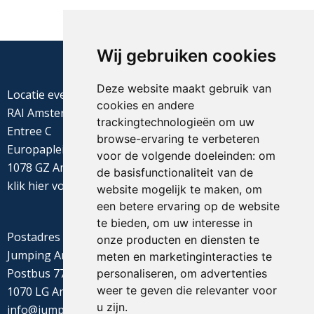
Wij gebruiken cookies
Deze website maakt gebruik van
Locatie evenement
cookies en andere
RAI Amsterdam
trackingtechnologieën om uw
Entree C
browse-ervaring te verbeteren
Europaplein 22
voor de volgende doeleinden:
om
1078 GZ Amsterdam
de basisfunctionaliteit van de
klik
hier
voor de routebeschrijving
website mogelijk te maken
,
om
een betere ervaring op de website
te bieden
,
om uw interesse in
Postadres
onze producten en diensten te
Jumping Amsterdam
meten en marketinginteracties te
Postbus 77655
personaliseren
,
om advertenties
weer te geven die relevanter voor
1070 LG Amsterdam
u zijn
.
info@jumpingamsterdam.nl