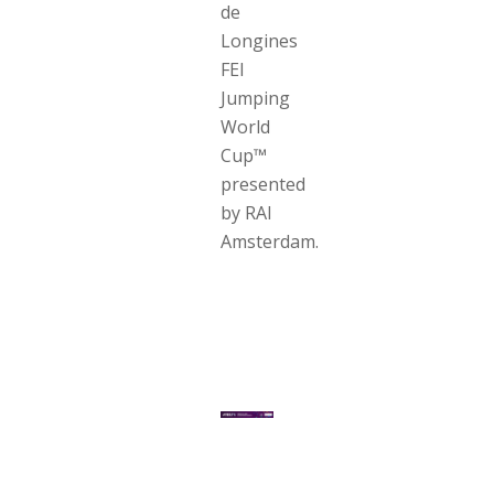
de
Longines
FEI
Jumping
World
Cup™
presented
by RAI
Amsterdam.