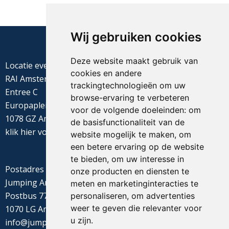
Wij gebruiken cookies
Deze website maakt gebruik van
Locatie evenement
cookies en andere
RAI Amsterdam
trackingtechnologieën om uw
Entree C
browse-ervaring te verbeteren
Europaplein 22
voor de volgende doeleinden:
om
1078 GZ Amsterdam
de basisfunctionaliteit van de
klik
hier
voor de routebeschrijving
website mogelijk te maken
,
om
een betere ervaring op de website
te bieden
,
om uw interesse in
Postadres
onze producten en diensten te
Jumping Amsterdam
meten en marketinginteracties te
Postbus 77655
personaliseren
,
om advertenties
weer te geven die relevanter voor
1070 LG Amsterdam
u zijn
.
info@jumpingamsterdam.nl