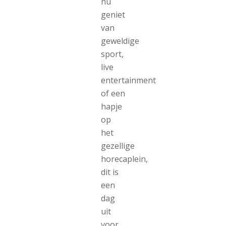
nu
geniet
van
geweldige
sport,
live
entertainment
of een
hapje
op
het
gezellige
horecaplein,
dit is
een
dag
uit
voor