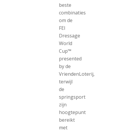
beste
combinaties
om de
FEI
Dressage
World
Cup™
presented
by de
VriendenLoterij,
terwijl
de
springsport
zijn
hoogtepunt
bereikt
met