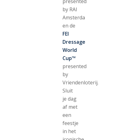
presented
by RAI
Amsterda
en de
FEI
Dressage
World
Cup™
presented
by
Vriendenloterij.
Sluit
je dag
af met
een
feestje
in het
iconische