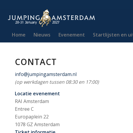
Home
Nieuws
Evenement
Startlijsten en u
CONTACT
info@jumpingamsterdam.nl
(op werkdagen tussen 08:30 en 17:00)
L
ocatie evenement
RAI Amsterdam
Entree C
Europaplein 22
1078 GZ Amsterdam
T
icket informatie