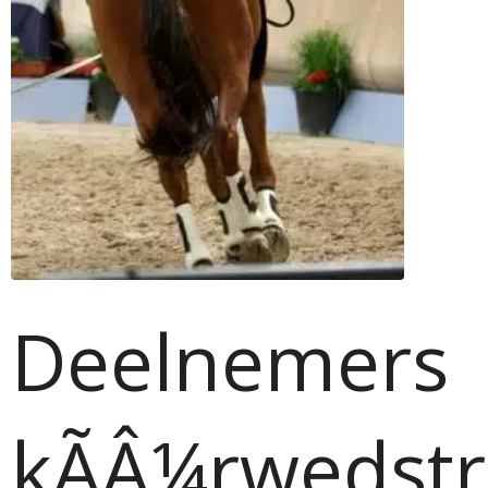
Deelnemers
kÃÂ¼rwedstr