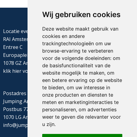
Wij gebruiken cookies
Deze website maakt gebruik van
Locatie evenement
cookies en andere
RAI Amsterdam
trackingtechnologieën om uw
Entree C
browse-ervaring te verbeteren
Europaplein 22
voor de volgende doeleinden:
om
1078 GZ Amsterdam
de basisfunctionaliteit van de
klik
hier
voor de routebeschrijving
website mogelijk te maken
,
om
een betere ervaring op de website
te bieden
,
om uw interesse in
Postadres
onze producten en diensten te
Jumping Amsterdam
meten en marketinginteracties te
Postbus 77655
personaliseren
,
om advertenties
weer te geven die relevanter voor
1070 LG Amsterdam
u zijn
.
info@jumpingamsterdam.nl