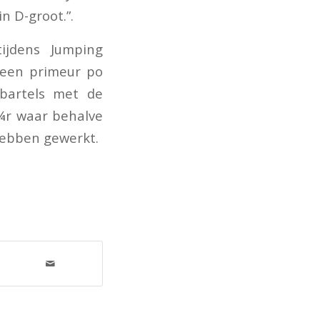
n D-groot.”.
ijdens Jumping
 een primeur po
-bartels met de
¼r waar behalve
hebben gewerkt.