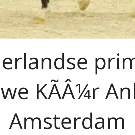
erlandse pri
we KÃÂ¼r An
Amsterdam