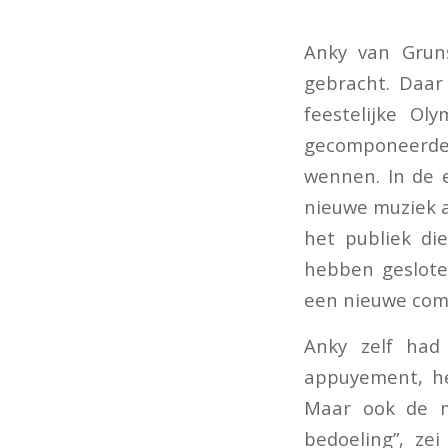
Anky van Grun
gebracht. Daar
feestelijke Ol
gecomponeerde K
wennen. In de e
nieuwe muziek a
het publiek di
hebben geslote
een nieuwe compo
Anky zelf had
appuyement, he
Maar ook de m
bedoeling”, ze