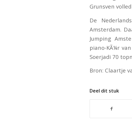
Grunsven volled
De Nederlands
Amsterdam. Daa
Jumping Amster
piano-KÃ¼r van
Soerjadi 70 top
Bron: Claartje 
Deel dit stuk