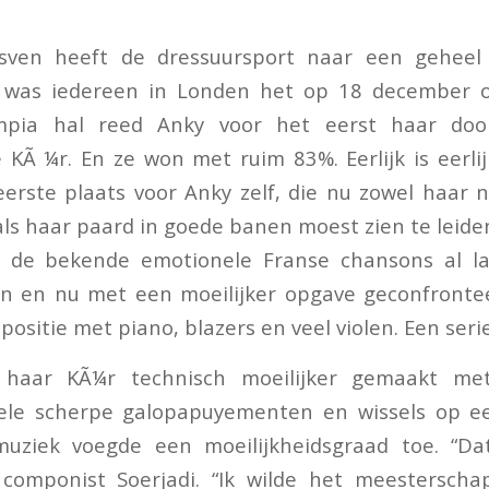
sven heeft de dressuursport naar een geheel
 was iedereen in Londen het op 18 december o
ympia hal reed Anky voor het eerst haar doo
Ã ¼r. En ze won met ruim 83%. Eerlijk is eerli
erste plaats voor Anky zelf, die nu zowel haar n
ls haar paard in goede banen moest zien te leide
e de bekende emotionele Franse chansons al l
n en nu met een moeilijker opgave geconfront
sitie met piano, blazers en veel violen. Een serie
 haar KÃ¼r technisch moeilijker gemaakt me
le scherpe galopapuyementen en wissels op ee
uziek voegde een moeilijkheidsgraad toe. “Da
i componist Soerjadi. “Ik wilde het meestersch