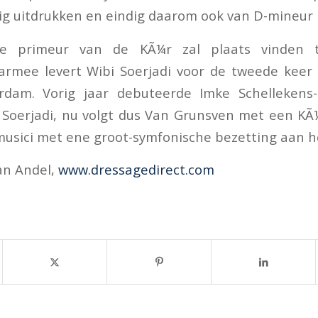
ig uitdrukken en eindig daarom ook van D-mineur i
e primeur van de KÃ¼r zal plaats vinden t
rmee levert Wibi Soerjadi voor de tweede keer
dam. Vorig jaar debuteerde Imke Schellekens
 Soerjadi, nu volgt dus Van Grunsven met een KÃ
musici met ene groot-symfonische bezetting aan 
van Andel,
www.dressagedirect.com