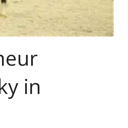
meur
ky in