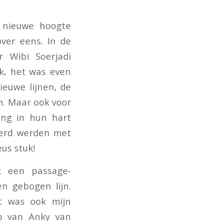
 nieuwe hoogte
ver eens. In de
r Wibi Soerjadi
jk, het was even
ieuwe lijnen, de
n. Maar ook voor
ang in hun hart
eerd werden met
us stuk!
t een passage-
n gebogen lijn.
t was ook mijn
ap van Anky van