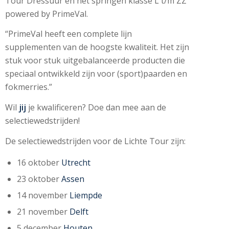
Tour Dressuur en het springen klasse L t/m ZZ
powered by PrimeVal.
“PrimeVal heeft een complete lijn
supplementen van de hoogste kwaliteit. Het zijn
stuk voor stuk uitgebalanceerde producten die
speciaal ontwikkeld zijn voor (sport)paarden en
fokmerries.”
Wil
jij
je kwalificeren? Doe dan mee aan de
selectiewedstrijden!
De selectiewedstrijden voor de Lichte Tour zijn:
16 oktober
Utrecht
23 oktober
Assen
14 november
Liempde
21 november
Delft
5 december
Houten