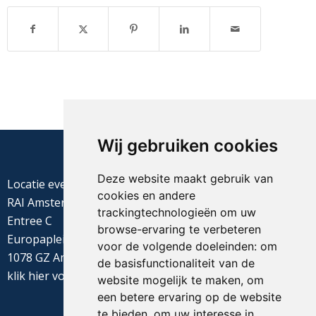
Wij gebruiken cookies
Deze website maakt gebruik van
Locatie evenement
cookies en andere
RAI Amsterdam
trackingtechnologieën om uw
Entree C
browse-ervaring te verbeteren
Europaplein 22
voor de volgende doeleinden:
om
1078 GZ Amsterdam
de basisfunctionaliteit van de
klik
hier
voor de routebeschrijving
website mogelijk te maken
,
om
een betere ervaring op de website
te bieden
,
om uw interesse in