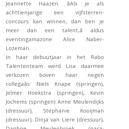
Jeannette Haazen. âAls je als
achttienjarige een vijfsterren-
concours kan winnen, dan ben je
meer dan een talent,â aldus
eventingamazone Alice Naber-
Lozeman.
In haar debuutjaar in het Rabo
Talententeam werd Lisa daarmee
verkozen boven haar negen
collegaâs: Niels Knape (springen),
Jelmer Hoekstra (springen), Kevin
Jochems (springen) Anne Meulendijks
(dressuur), Stephanie Kooijman
(dressuur), Dinja van Liere (dressuur),
Daphne Meulenbroek (para-