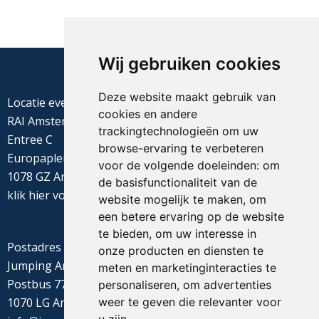
Wij gebruiken cookies
Deze website maakt gebruik van
Locatie evenement
cookies en andere
RAI Amsterdam
trackingtechnologieën om uw
Entree C
browse-ervaring te verbeteren
Europaplein 22
voor de volgende doeleinden:
om
1078 GZ Amsterdam
de basisfunctionaliteit van de
klik
hier
voor de routebeschrijving
website mogelijk te maken
,
om
een betere ervaring op de website
te bieden
,
om uw interesse in
Postadres
onze producten en diensten te
Jumping Amsterdam
meten en marketinginteracties te
Postbus 77655
personaliseren
,
om advertenties
1070 LG Amsterdam
weer te geven die relevanter voor