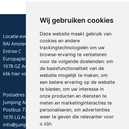
Wij gebruiken cookies
Deze website maakt gebruik van
Locatie evenement
cookies en andere
RAI Amsterdam
trackingtechnologieën om uw
Entree C
browse-ervaring te verbeteren
Europaplein 22
voor de volgende doeleinden:
om
1078 GZ Amsterdam
de basisfunctionaliteit van de
klik
hier
voor de routebeschrijving
website mogelijk te maken
,
om
een betere ervaring op de website
te bieden
,
om uw interesse in
Postadres
onze producten en diensten te
Jumping Amsterdam
meten en marketinginteracties te
Postbus 77655
personaliseren
,
om advertenties
weer te geven die relevanter voor
1070 LG Amsterdam
u zijn
.
info@jumpingamsterdam.nl