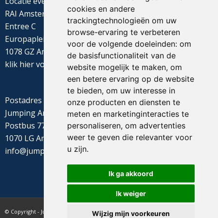
Locatie evenement
cookies en andere
RAI Amsterdam
trackingtechnologieën om uw
Entree C
browse-ervaring te verbeteren
Europaplein 22
voor de volgende doeleinden:
om
1078 GZ Amsterdam
de basisfunctionaliteit van de
klik
hier
voor de routebeschrijving
website mogelijk te maken
,
om
een betere ervaring op de website
te bieden
,
om uw interesse in
Postadres
onze producten en diensten te
Jumping Amsterdam
meten en marketinginteracties te
Postbus 77655
personaliseren
,
om advertenties
weer te geven die relevanter voor
1070 LG Amsterdam
u zijn
.
info@jumpingamsterdam.nl
Ik ga akkoord
Ik weiger
© Copyright - Jumping Amsterdam - website realisatie CyberNed
Wijzig mijn voorkeuren