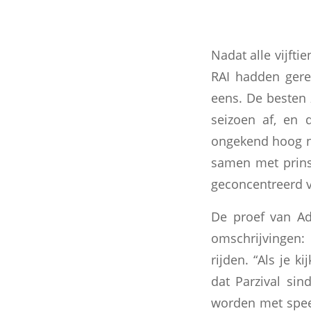
Nadat alle vijft
RAI hadden ger
eens. De besten 
seizoen af, en 
ongekend hoog ni
samen met prinse
geconcentreerd 
De proef van Ade
omschrijvingen:
rijden. “Als je k
dat Parzival si
worden met speel