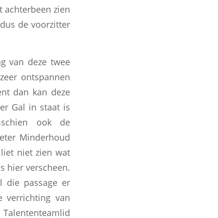
t achterbeen zien
dus de voorzitter
ng van deze twee
n zeer ontspannen
ment dan kan deze
 Gal in staat is
sschien ook de
Peter Minderhoud
iet niet zien wat
ls hier verscheen.
jl die passage er
e verrichting van
o Talententeamlid