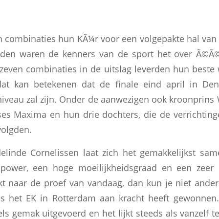
ien combinaties hun KÃ¼r voor een volgepakte hal v
eden waren de kenners van de sport het over Ã©Ã
zeven combinaties in de uitslag leverden hun beste 
dat kan betekenen dat de finale eind april in D
veau zal zijn. Onder de aanwezigen ook kroonprins
s Maxima en hun drie dochters, die de verrichting
volgden.
linde Cornelissen laat zich het gemakkelijkst sam
 power, een hoge moeilijkheidsgraad en een zeer 
ijkt naar de proef van vandaag, dan kun je niet ande
nds het EK in Rotterdam aan kracht heeft gewonnen.
s gemak uitgevoerd en het lijkt steeds als vanzelf t