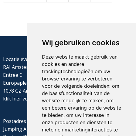
Wij gebruiken cookies
Deze website maakt gebruik van
Locatie evenement
cookies en andere
RAI Amsterdam
trackingtechnologieën om uw
Entree C
browse-ervaring te verbeteren
Europaplein 22
voor de volgende doeleinden:
om
1078 GZ Amsterdam
de basisfunctionaliteit van de
klik
hier
voor de routebeschrijving
website mogelijk te maken
,
om
een betere ervaring op de website
te bieden
,
om uw interesse in
Postadres
onze producten en diensten te
Jumping Amsterdam
meten en marketinginteracties te