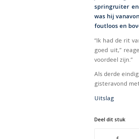
springruiter e
was hij vanavon
foutloos en bov
“Ik had de rit v
goed uit,” reag
voordeel zijn.”
Als derde eindi
gisteravond met
Uitslag
Deel dit stuk