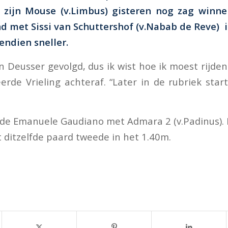
n zijn Mouse (v.Limbus) gisteren nog zag winne
d met Sissi van Schuttershof (v.Nabab de Reve) 
endien sneller.
an Deusser gevolgd, dus ik wist hoe ik moest rijde
eerde Vrieling achteraf. “Later in de rubriek sta
gde Emanuele Gaudiano met Admara 2 (v.Padinus). 
 ditzelfde paard tweede in het 1.40m.