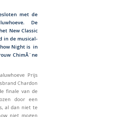
esloten met de
aluwhoeve. De
het New Classic
d in de musical-
how Night is in
rouw ChimÃ¨ne
luwhoeve Prijs
IJsbrand Chardon
de finale van de
kozen door een
, al dan niet te
show niet mogen