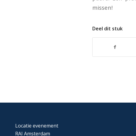
missen!
Deel dit stuk
Locatie evenement
RAI Amsterdam