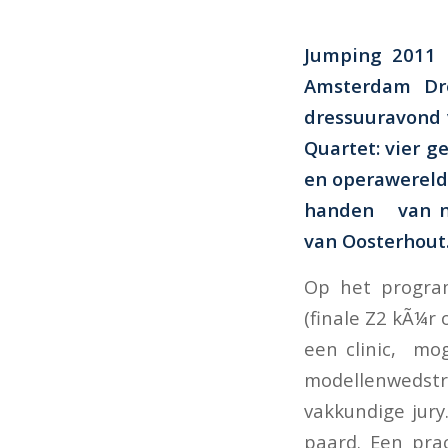
Jumping 2011 
Amsterdam Dr
dressuuravond 
Quartet: vier g
en operawereld
handen van n
van Oosterhout
Op het progra
(finale Z2 kÃ¼r
een clinic, mog
modellenwedst
vakkundige jury
paard. Een pra