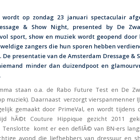
wordt op zondag 23 januari spectaculair afg
essage & Show Night, presented by De Zw
vol sport, show en muziek wordt geopend door 
eweldige zangers die hun sporen hebben verdien
. De presentatie van de Amsterdam Dressage & S
iemand minder dan duizendpoot en glamourv
.
mma staan o.a. de Rabo Future Test en De Zwa
 op muziek). Daarnaast verzorgt vierspanmenner 
elijk gemaakt door PrimeVal, en wordt tijdens 
rijd hÃ©t Couture Hippique gezicht 2011 ge
. Tenslotte komt er een defilÃ© van BN-ers langs
chtige avond die liefhebbers van dressuur en 