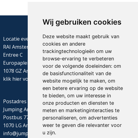
Wij gebruiken cookies
Deze website maakt gebruik van
Locatie evenement
cookies en andere
RAI Amsterdam
trackingtechnologieën om uw
Entree C
browse-ervaring te verbeteren
Europaplein 22
voor de volgende doeleinden:
om
1078 GZ Amsterdam
de basisfunctionaliteit van de
klik
hier
voor de routebeschrijving
website mogelijk te maken
,
om
een betere ervaring op de website
te bieden
,
om uw interesse in
Postadres
onze producten en diensten te
Jumping Amsterdam
meten en marketinginteracties te
Postbus 77655
personaliseren
,
om advertenties
weer te geven die relevanter voor
1070 LG Amsterdam
u zijn
.
info@jumpingamsterdam.nl