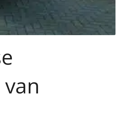
se
s van