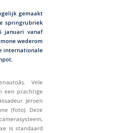
ogelijk gemaakt
e springrubriek
 januari vanaf
Anemone wederom
e internationale
npot.
utoâs. Vele
in een prachtige
ssadeur Jeroen
ne (foto). Deze
camerasysteem,
xe is standaard