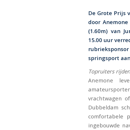
De Grote Prijs
door Anemone H
(1.60m) van J
15.00 uur verr
rubrieksponsor 
springsport aan
Topruiters rijd
Anemone leve
amateursporters
vrachtwagen o
Dubbeldam scha
comfortabele 
ingebouwde nav