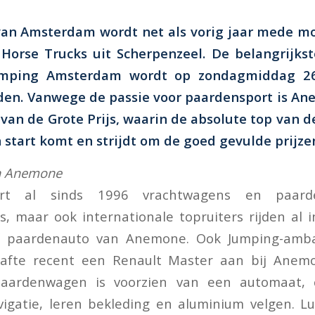
 van Amsterdam wordt net als vorig jaar mede m
orse Trucks uit Scherpenzeel. De belangrijkst
umping Amsterdam wordt op zondagmiddag 26
eden. Vanwege de passie voor paardensport is 
van de Grote Prijs, waarin de absolute top van d
 start komt en strijdt om de goed gevulde prijze
en Anemone
rt al sinds 1996 vrachtwagens en paardena
, maar ook internationale topruiters rijden al 
f paardenauto van Anemone. Ook Jumping-amba
fte recent een Renault Master aan bij Anemo
paardenwagen is voorzien van een automaat, 
igatie, leren bekleding en aluminium velgen. Lu