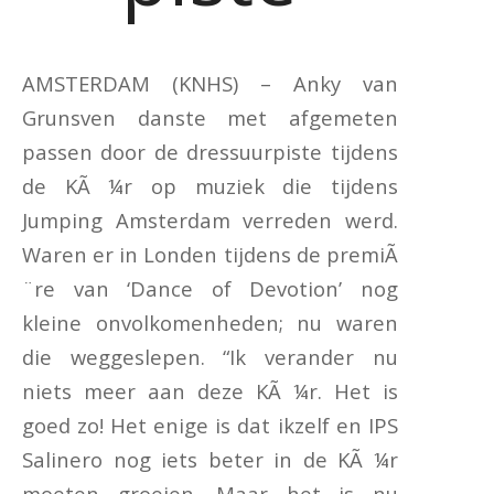
AMSTERDAM (KNHS) – Anky van
Grunsven danste met afgemeten
passen door de dressuurpiste tijdens
de KÃ ¼r op muziek die tijdens
Jumping Amsterdam verreden werd.
Waren er in Londen tijdens de premiÃ
¨re van ‘Dance of Devotion’ nog
kleine onvolkomenheden; nu waren
die weggeslepen. “Ik verander nu
niets meer aan deze KÃ ¼r. Het is
goed zo! Het enige is dat ikzelf en IPS
Salinero nog iets beter in de KÃ ¼r
moeten groeien. Maar het is nu