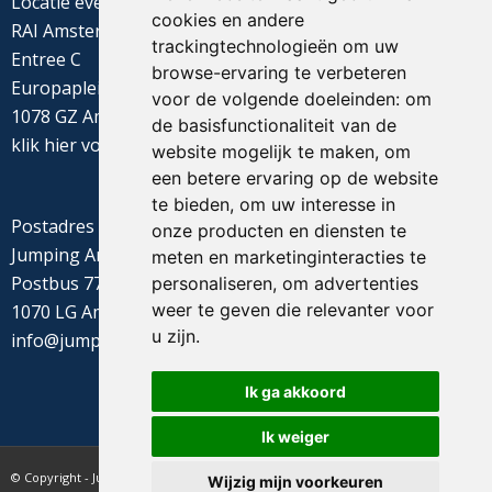
Locatie evenement
cookies en andere
RAI Amsterdam
trackingtechnologieën om uw
Entree C
browse-ervaring te verbeteren
Europaplein 22
voor de volgende doeleinden:
om
1078 GZ Amsterdam
de basisfunctionaliteit van de
klik
hier
voor de routebeschrijving
website mogelijk te maken
,
om
een betere ervaring op de website
te bieden
,
om uw interesse in
Postadres
onze producten en diensten te
Jumping Amsterdam
meten en marketinginteracties te
Postbus 77655
personaliseren
,
om advertenties
weer te geven die relevanter voor
1070 LG Amsterdam
u zijn
.
info@jumpingamsterdam.nl
Ik ga akkoord
Ik weiger
© Copyright - Jumping Amsterdam - website realisatie CyberNed
Wijzig mijn voorkeuren