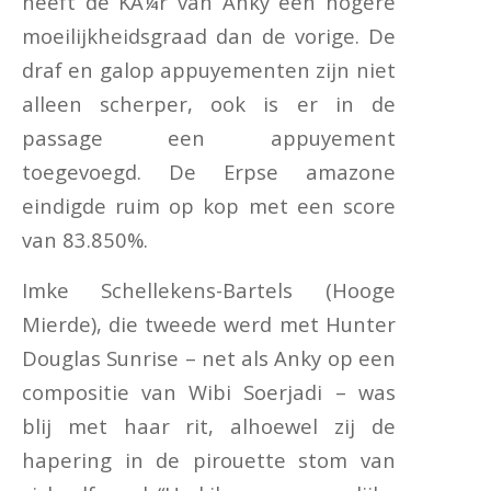
heeft de KÃ¼r van Anky een hogere
moeilijkheidsgraad dan de vorige. De
draf en galop appuyementen zijn niet
alleen scherper, ook is er in de
passage een appuyement
toegevoegd. De Erpse amazone
eindigde ruim op kop met een score
van 83.850%.
Imke Schellekens-Bartels (Hooge
Mierde), die tweede werd met Hunter
Douglas Sunrise – net als Anky op een
compositie van Wibi Soerjadi – was
blij met haar rit, alhoewel zij de
hapering in de pirouette stom van