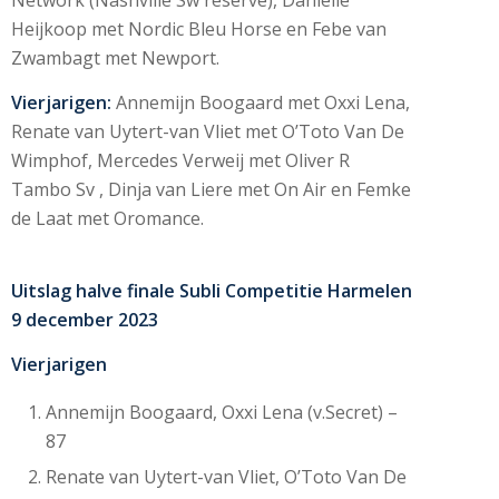
Network (Nashville Sw reserve), Danielle
Heijkoop met Nordic Bleu Horse en Febe van
Zwambagt met Newport.
Vierjarigen:
Annemijn Boogaard met Oxxi Lena,
Renate van Uytert-van Vliet met O’Toto Van De
Wimphof, Mercedes Verweij met Oliver R
Tambo Sv , Dinja van Liere met On Air en Femke
de Laat met Oromance.
Uitslag halve finale Subli Competitie Harmelen
9 december 2023
Vierjarigen
Annemijn Boogaard, Oxxi Lena (v.Secret) –
87
Renate van Uytert-van Vliet, O’Toto Van De