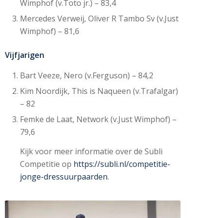
Wimphof (v.Toto jr.) – 83,4
Mercedes Verweij, Oliver R Tambo Sv (v.Just
Wimphof) – 81,6
Vijfjarigen
Bart Veeze, Nero (v.Ferguson) – 84,2
Kim Noordijk, This is Naqueen (v.Trafalgar)
– 82
Femke de Laat, Network (v.Just Wimphof) –
79,6
Kijk voor meer informatie over de Subli
Competitie op
https://subli.nl/competitie-
jonge-dressuurpaarden
.