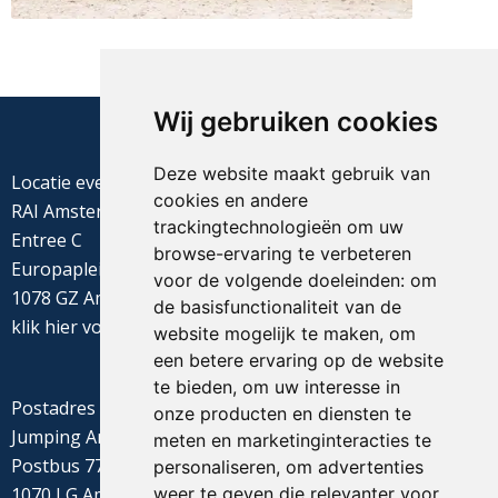
Wij gebruiken cookies
Deze website maakt gebruik van
Locatie evenement
cookies en andere
RAI Amsterdam
trackingtechnologieën om uw
Entree C
browse-ervaring te verbeteren
Europaplein 22
voor de volgende doeleinden:
om
1078 GZ Amsterdam
de basisfunctionaliteit van de
klik
hier
voor de routebeschrijving
website mogelijk te maken
,
om
een betere ervaring op de website
te bieden
,
om uw interesse in
Postadres
onze producten en diensten te
Jumping Amsterdam
meten en marketinginteracties te
Postbus 77655
personaliseren
,
om advertenties
weer te geven die relevanter voor
1070 LG Amsterdam