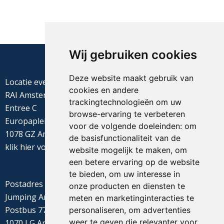
Wij gebruiken cookies
Deze website maakt gebruik van
Locatie evenement
cookies en andere
RAI Amsterdam
trackingtechnologieën om uw
Entree C
browse-ervaring te verbeteren
Europaplein 22
voor de volgende doeleinden:
om
1078 GZ Amsterdam
de basisfunctionaliteit van de
klik
hier
voor de routebeschrijving
website mogelijk te maken
,
om
een betere ervaring op de website
te bieden
,
om uw interesse in
Postadres
onze producten en diensten te
Jumping Amsterdam
meten en marketinginteracties te
Postbus 77655
personaliseren
,
om advertenties
weer te geven die relevanter voor
1070 LG Amsterdam