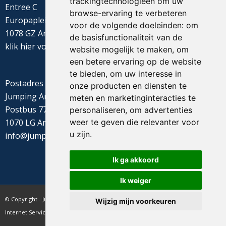
trackingtechnologieën om uw
Entree C
browse-ervaring te verbeteren
Europaplein 22
voor de volgende doeleinden:
om
1078 GZ Amsterdam
de basisfunctionaliteit van de
klik
hier
voor de routebeschrijving
website mogelijk te maken
,
om
een betere ervaring op de website
te bieden
,
om uw interesse in
Postadres
onze producten en diensten te
Jumping Amsterdam
meten en marketinginteracties te
Postbus 77655
personaliseren
,
om advertenties
weer te geven die relevanter voor
1070 LG Amsterdam
u zijn
.
info@jumpingamsterdam.nl
Ik ga akkoord
Ik weiger
© Copyright - Jumping Amsterdam - website realisatie CyberNed
Wijzig mijn voorkeuren
Internet Services