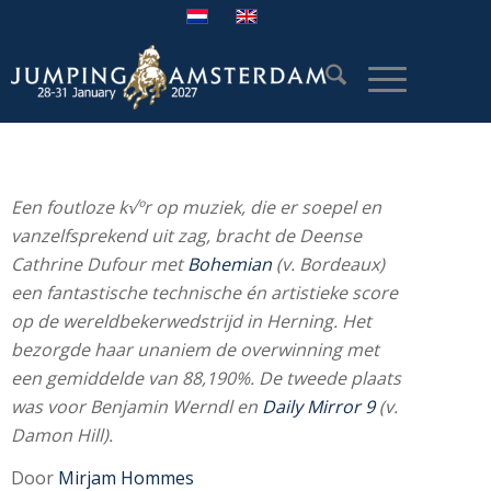
Een foutloze k√ºr op muziek, die er soepel en
vanzelfsprekend uit zag, bracht de Deense
Cathrine Dufour met
Bohemian
(v. Bordeaux)
een fantastische technische én artistieke score
op de wereldbekerwedstrijd in Herning. Het
bezorgde haar unaniem de overwinning met
een gemiddelde van 88,190%. De tweede plaats
was voor Benjamin Werndl en
Daily Mirror 9
(v.
Damon Hill).
Door
Mirjam Hommes