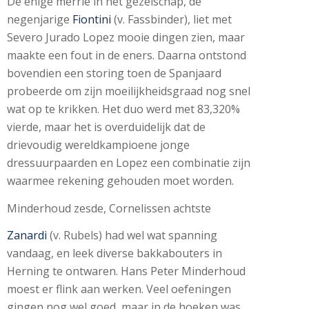
De enige merrie in het gezelschap, de
negenjarige
Fiontini
(v. Fassbinder), liet met
Severo Jurado Lopez mooie dingen zien, maar
maakte een fout in de eners. Daarna ontstond
bovendien een storing toen de Spanjaard
probeerde om zijn moeilijkheidsgraad nog snel
wat op te krikken. Het duo werd met 83,320%
vierde, maar het is overduidelijk dat de
drievoudig wereldkampioene jonge
dressuurpaarden en Lopez een combinatie zijn
waarmee rekening gehouden moet worden.
Minderhoud zesde, Cornelissen achtste
Zanardi
(v. Rubels) had wel wat spanning
vandaag, en leek diverse bakkabouters in
Herning te ontwaren. Hans Peter Minderhoud
moest er flink aan werken. Veel oefeningen
gingen nog wel goed, maar in de hoeken was