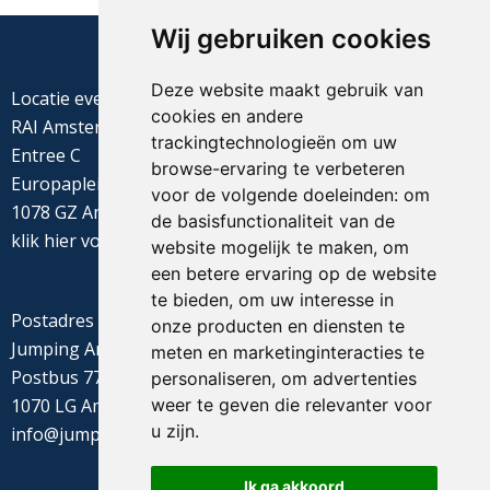
Wij gebruiken cookies
Deze website maakt gebruik van
Locatie evenement
cookies en andere
RAI Amsterdam
trackingtechnologieën om uw
Entree C
browse-ervaring te verbeteren
Europaplein 22
voor de volgende doeleinden:
om
1078 GZ Amsterdam
de basisfunctionaliteit van de
klik
hier
voor de routebeschrijving
website mogelijk te maken
,
om
een betere ervaring op de website
te bieden
,
om uw interesse in
Postadres
onze producten en diensten te
Jumping Amsterdam
meten en marketinginteracties te
Postbus 77655
personaliseren
,
om advertenties
weer te geven die relevanter voor
1070 LG Amsterdam
u zijn
.
info@jumpingamsterdam.nl
Ik ga akkoord