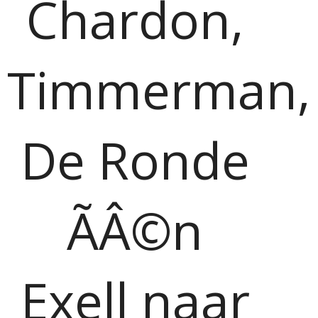
Chardon,
Timmerman,
De Ronde
ÃÂ©n
Exell naar