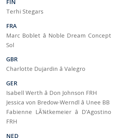
FIN
Terhi Stegars
FRA
Marc Boblet â Noble Dream Concept
Sol
GBR
Charlotte Dujardin â Valegro
GER
Isabell Werth â Don Johnson FRH
Jessica von Bredow-Werndl â Unee BB
Fabienne LÃ¼tkemeier â D’Agostino
FRH
NED