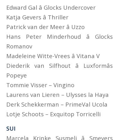
Edward Gal â Glocks Undercover
Katja Gevers â Thriller
Patrick van der Meer â Uzzo
Hans Peter Minderhoud â Glocks
Romanov
Madeleine Witte-Vrees â Vitana V
Diederik van Silfhout â Luxformâs
Popeye
Tommie Visser – Vingino
Laurens van Lieren – Ulysses la Haya
Derk Schekkerman – PrimeVal Ucola
Lotje Schoots – Exquitop Torricelli
SUI
Marcela Krinke Susmelj â Smeyers