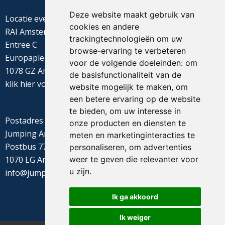
Deze website maakt gebruik van
Locatie evenement
cookies en andere
RAI Amsterdam
trackingtechnologieën om uw
Entree C
browse-ervaring te verbeteren
Europaplein 22
voor de volgende doeleinden:
om
1078 GZ Amsterdam
de basisfunctionaliteit van de
klik
hier
voor de routebeschrijving
website mogelijk te maken
,
om
een betere ervaring op de website
te bieden
,
om uw interesse in
Postadres
onze producten en diensten te
Jumping Amsterdam
meten en marketinginteracties te
Postbus 77655
personaliseren
,
om advertenties
weer te geven die relevanter voor
1070 LG Amsterdam
u zijn
.
info@jumpingamsterdam.nl
Ik ga akkoord
Ik weiger