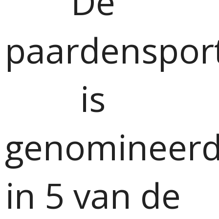
De
paardenspor
is
genomineer
in 5 van de