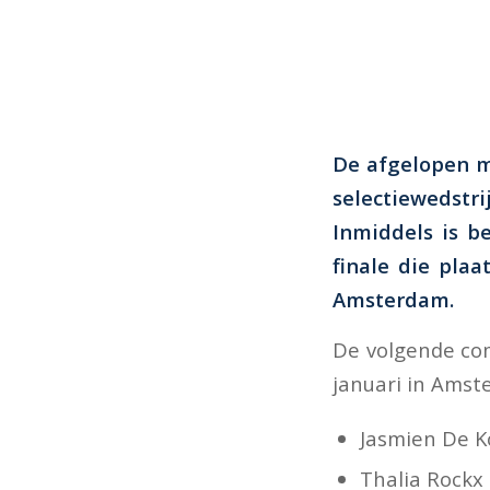
De afgelopen m
selectiewedstr
Inmiddels is b
finale die pla
Amsterdam.
De volgende com
januari in Amst
Jasmien De K
Thalia Rockx 