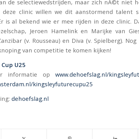
n de selectiewedstrijden, maar zich nÃ©t niet 
 deze clinic willen we dit aanstormend talent 
r is al bekend wie er mee rijden in deze clinic. D
gezelschap, Jeroen Hamelink en Marijke van Gies
 Zanzibar (v. Rousseau) en Diva (v. Spielberg). No
noping van competitie te komen kijken!
e Cup U25
er informatie op
www.dehoefslag.nl/kingsleyfu
terdam.nl/kingsleyfuturecupu25
ing:
dehoefslag.nl