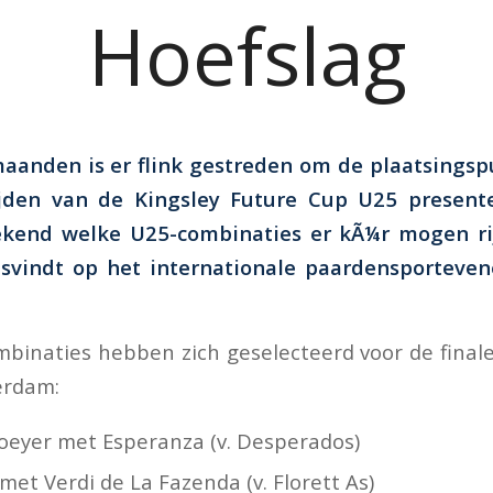
Hoefslag
aanden is er flink gestreden om de plaatsingspu
ijden van de Kingsley Future Cup U25 present
ekend welke U25-combinaties er kÃ¼r mogen ri
atsvindt op het internationale paardensportev
binaties hebben zich geselecteerd voor de final
erdam:
oeyer met Esperanza (v. Desperados)
met Verdi de La Fazenda (v. Florett As)