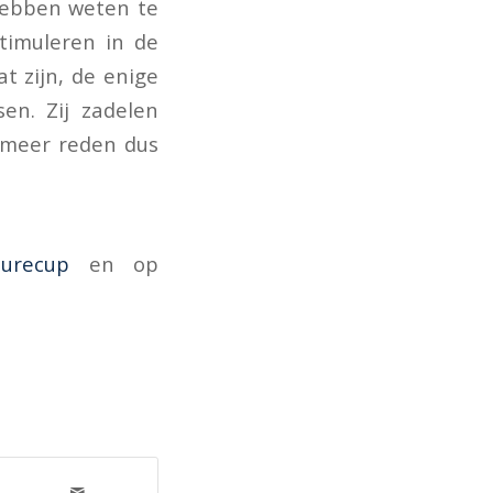
hebben weten te
stimuleren in de
at zijn, de enige
en. Zij zadelen
g meer reden dus
turecup
en op