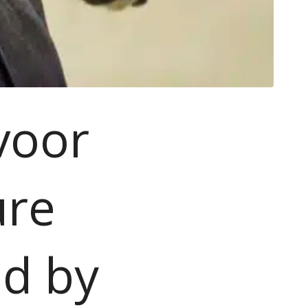
 voor
ure
d by