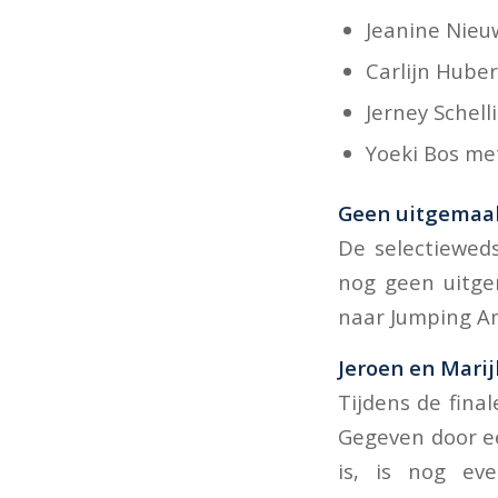
Jeanine Nieu
Carlijn Hube
Jerney Schell
Yoeki Bos met 
Geen uitgemaa
De selectieweds
nog geen uitge
naar Jumping Am
Jeroen en Marijk
Tijdens de fina
Gegeven door een
is, is nog ev