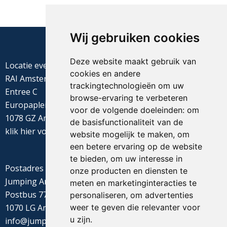
Wij gebruiken cookies
Deze website maakt gebruik van
Locatie evenement
cookies en andere
RAI Amsterdam
trackingtechnologieën om uw
Entree C
browse-ervaring te verbeteren
Europaplein 22
voor de volgende doeleinden:
om
1078 GZ Amsterdam
de basisfunctionaliteit van de
klik
hier
voor de routebeschrijving
website mogelijk te maken
,
om
een betere ervaring op de website
te bieden
,
om uw interesse in
Postadres
onze producten en diensten te
Jumping Amsterdam
meten en marketinginteracties te
Postbus 77655
personaliseren
,
om advertenties
weer te geven die relevanter voor
1070 LG Amsterdam
u zijn
.
info@jumpingamsterdam.nl