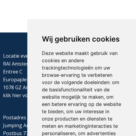
Wij gebruiken cookies
Deze website maakt gebruik van
Locatie evenement
cookies en andere
RAI Amsterdam
trackingtechnologieën om uw
Entree C
browse-ervaring te verbeteren
Europaplein 22
voor de volgende doeleinden:
om
1078 GZ Amsterdam
de basisfunctionaliteit van de
klik
hier
voor de routebeschrijving
website mogelijk te maken
,
om
een betere ervaring op de website
te bieden
,
om uw interesse in
Postadres
onze producten en diensten te
Jumping Amsterdam
meten en marketinginteracties te
Postbus 77655
personaliseren
,
om advertenties