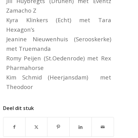
Jill Huybregts (Drunen) met Eventz
Zamacho Z
Kyra Klinkers (Echt) met Tara
Hexagon’s
Jeanine Nieuwenhuis (Serooskerke)
met Truemanda
Romy Peijen (St.Oedenrode) met Rex
Pharmahorse
Kim Schmid (Heerjansdam) met
Theodoor
Deel dit stuk