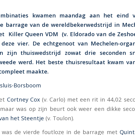
 combinaties kwamen maandag aan het eind 
de barrage van de wereldbekerwedstrijd in Mec
met
Killer Queen VDM
(v. Eldorado van de Zesho
 deze vier. De echtgenoot van Mechelen-organ
n zijn thuiswedstrijd zowat drie seconden sn
tweede werd. Het beste thuisresultaat kwam va
 compleet maakte.
sluis-Borsboom
met
Cortney Cox
(v. Carlo) met een rit in 44,02 se
 maar was op zijn beurt ook weer een dikke sec
 van het Steentje
(v. Toulon).
k was de vierde foutloze in de barrage met
Quint