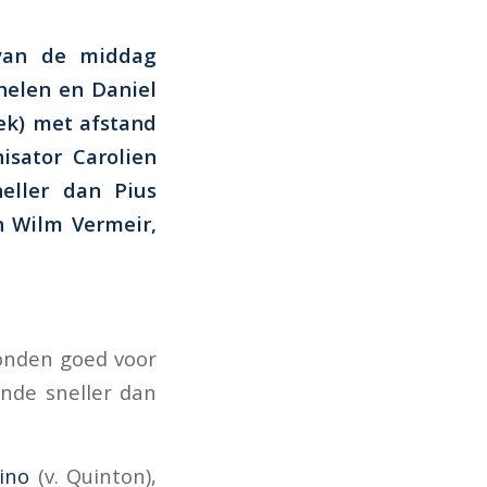
van de middag
helen en Daniel
ek) met afstand
isator Carolien
eller dan Pius
n Wilm Vermeir,
conden goed voor
onde sneller dan
ino
(v. Quinton),