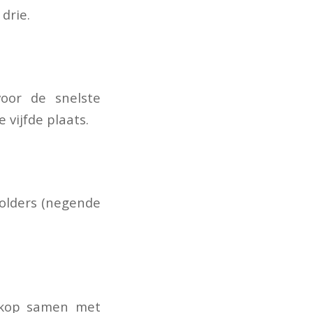
drie.
voor de snelste
 vijfde plaats.
molders (negende
 kop samen met