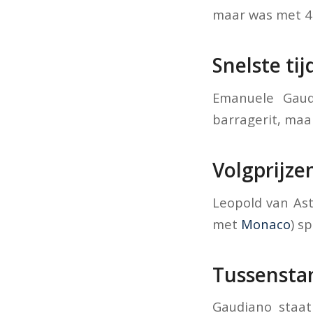
maar was met 48
Snelste tij
Emanuele Gau
barragerit, maar
Volgprijze
Leopold van As
met
Monaco
) s
Tussensta
Gaudiano staa