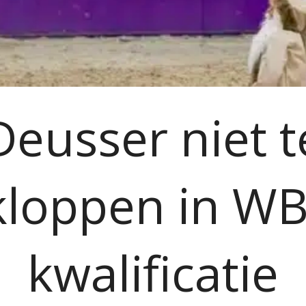
Deusser niet t
kloppen in WB
kwalificatie