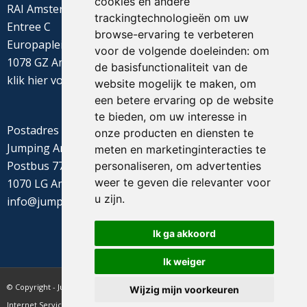
cookies en andere
RAI Amsterdam
trackingtechnologieën om uw
Entree C
browse-ervaring te verbeteren
Europaplein 22
voor de volgende doeleinden:
om
1078 GZ Amsterdam
de basisfunctionaliteit van de
klik
hier
voor de routebeschrijving
website mogelijk te maken
,
om
een betere ervaring op de website
te bieden
,
om uw interesse in
Postadres
onze producten en diensten te
Jumping Amsterdam
meten en marketinginteracties te
Postbus 77655
personaliseren
,
om advertenties
weer te geven die relevanter voor
1070 LG Amsterdam
u zijn
.
info@jumpingamsterdam.nl
Ik ga akkoord
Ik weiger
© Copyright - Jumping Amsterdam - website realisatie CyberNed
Wijzig mijn voorkeuren
Internet Services