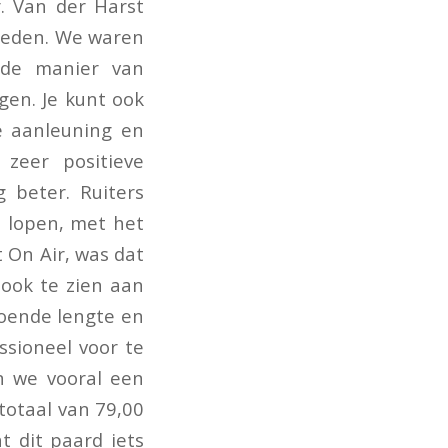
. Van der Harst
ereden. We waren
 de manier van
en. Je kunt ook
e aanleuning en
zeer positieve
g beter. Ruiters
 lopen, met het
t On Air, was dat
 ook te zien aan
doende lengte en
ssioneel voor te
n we vooral een
totaal van 79,00
 dit paard iets