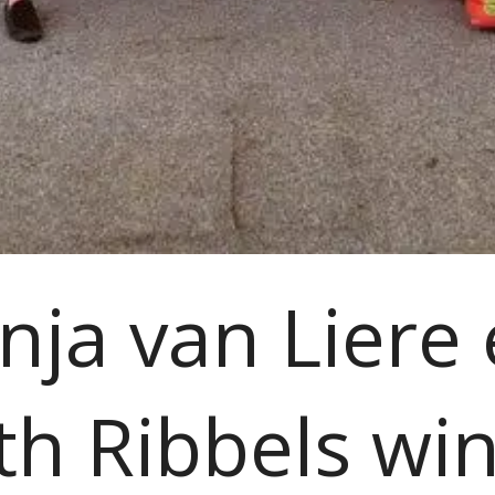
nja van Liere
ith Ribbels wi