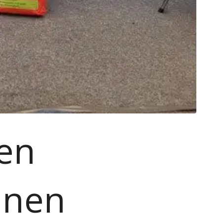
 en
nnen