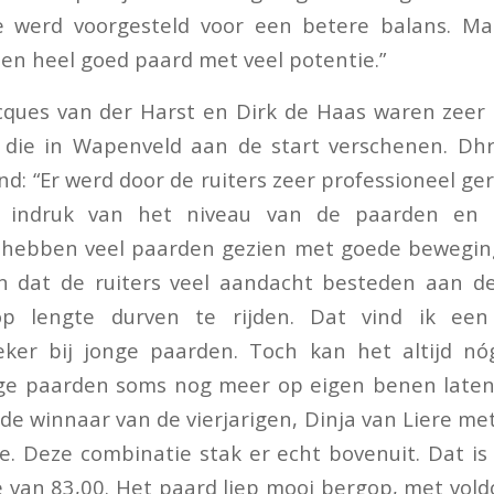
 werd voorgesteld voor een betere balans. Ma
een heel goed paard met veel potentie.”
cques van der Harst en Dirk de Haas waren zeer
 die in Wapenveld aan de start verschenen. Dhr
nd: “Er werd door de ruiters zeer professioneel g
 indruk van het niveau van de paarden en
e hebben veel paarden gezien met goede beweging
en dat de ruiters veel aandacht besteden aan d
p lengte durven te rijden. Dat vind ik een 
eker bij jonge paarden. Toch kan het altijd nó
e paarden soms nog meer op eigen benen laten
j de winnaar van de vierjarigen, Dinja van Liere me
de. Deze combinatie stak er echt bovenuit. Dat is
 van 83,00. Het paard liep mooi bergop, met vol