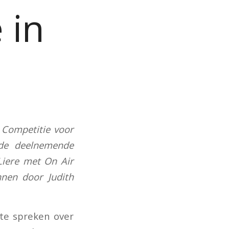
 in
 Competitie voor
 de deelnemende
 Liere met On Air
nnen door Judith
 te spreken over