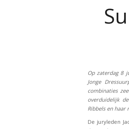
Su
Op zaterdag 8 j
Jonge Dressuur
combinaties zeer
overduidelijk d
Ribbels en haar
De juryleden Ja