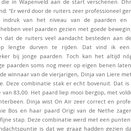
 die in Wapenveld aan de start verschenen. Dhr
nd: “Er werd door de ruiters zeer professioneel g
 indruk van het niveau van de paarden en
e hebben veel paarden gezien met goede beweging
en dat de ruiters veel aandacht besteden aan d
p lengte durven te rijden. Dat vind ik een 
eker bij jonge paarden. Toch kan het altijd nó
e paarden soms nog meer op eigen benen laten
j de winnaar van de vierjarigen, Dinja van Liere me
de. Deze combinatie stak er echt bovenuit. Dat is
 van 83,00. Het paard liep mooi bergop, met vol
terbeen. Dinja wist On Air zeer correct en profe
eonie Bos en haar paard Origi van de Nethe zage
fijne stap. Deze combinatie werd met een punten
ndachtspuntje is dat we graag hadden gezien dat