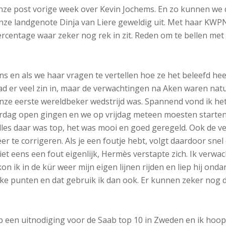
 onze post vorige week over Kevin Jochems. En zo kunnen we
ze landgenote Dinja van Liere geweldig uit. Met haar KWPN
entage waar zeker nog rek in zit. Reden om te bellen met D
 en als we haar vragen te vertellen hoe ze het beleefd hee
 had er veel zin in, maar de verwachtingen na Aken waren natuu
onze eerste wereldbeker wedstrijd was. Spannend vond ik het
erdag open gingen en we op vrijdag meteen moesten starten
alles daar was top, het was mooi en goed geregeld. Ook de ve
eer te corrigeren. Als je een foutje hebt, volgt daardoor s
et eens een fout eigenlijk, Hermès verstapte zich. Ik verwac
kon ik in de kür weer mijn eigen lijnen rijden en liep hij on
terke punten en dat gebruik ik dan ook. Er kunnen zeker nog d
b een uitnodiging voor de Saab top 10 in Zweden en ik hoop