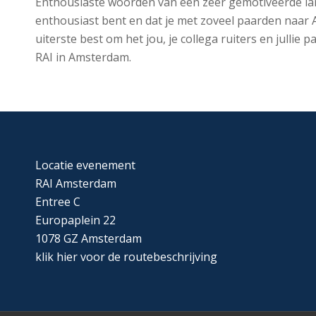
Enthousiaste woorden van een zeer gemotiveerde landge
enthousiast bent en dat je met zoveel paarden naar A
uiterste best om het jou, je collega ruiters en jullie
RAI in Amsterdam.
Locatie evenement
RAI Amsterdam
Entree C
Europaplein 22
1078 GZ Amsterdam
klik
hier
voor de routebeschrijving