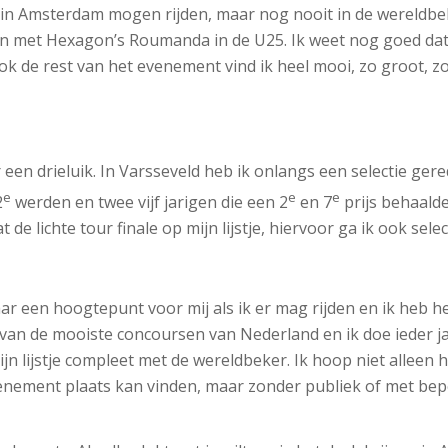
in Amsterdam mogen rijden, maar nog nooit in de wereldbeker
en met Hexagon’s Roumanda in de U25. Ik weet nog goed dat i
k de rest van het evenement vind ik heel mooi, zo groot, zo
een drieluik. In Varsseveld heb ik onlangs een selectie gere
e
e
e
2
werden en twee vijf jarigen die een 2
en 7
prijs behaalde
 lichte tour finale op mijn lijstje, hiervoor ga ik ook select
ar een hoogtepunt voor mij als ik er mag rijden en ik heb het
van de mooiste concoursen van Nederland en ik doe ieder jaa
mijn lijstje compleet met de wereldbeker. Ik hoop niet allee
n evenement plaats kan vinden, maar zonder publiek of met be