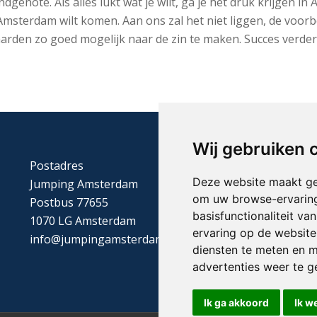
note. Als alles lukt wat je wilt, ga je het druk krijgen in 
msterdam wilt komen. Aan ons zal het niet liggen, de voorber
 paarden zo goed mogelijk naar de zin te maken. Succes verder
Wij gebruiken 
Postadres
Deze website maakt ge
Jumping Amsterdam
om uw browse-ervaring
Postbus 77655
basisfunctionaliteit v
1070 LG Amsterdam
ervaring op de website
info@jumpingamsterdam.nl
diensten te meten en m
advertenties weer te ge
Ik ga akkoord
Ik w