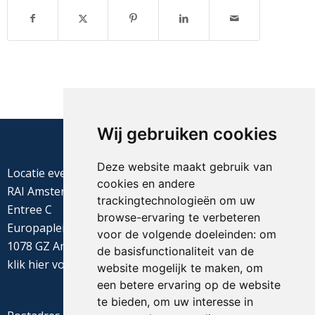
Wij gebruiken cookies
Deze website maakt gebruik van
Locatie evenement
cookies en andere
RAI Amsterdam
trackingtechnologieën om uw
Entree C
browse-ervaring te verbeteren
Europaplein 22
voor de volgende doeleinden:
om
1078 GZ Amsterdam
de basisfunctionaliteit van de
klik
hier
voor de routebeschrijving
website mogelijk te maken
,
om
een betere ervaring op de website
te bieden
,
om uw interesse in