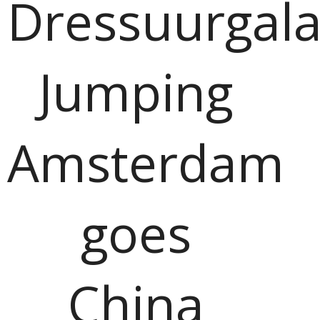
Dressuurgal
Jumping
Amsterdam
goes
China