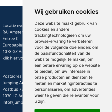
Wij gebruiken cookies
Deze website maakt gebruik van
Locatie evenement
cookies en andere
RAI Amsterdam
trackingtechnologieën om uw
Entree C
browse-ervaring te verbeteren
Europaplein 22
voor de volgende doeleinden:
om
1078 GZ Amsterdam
de basisfunctionaliteit van de
klik
hier
voor de routebeschrijving
website mogelijk te maken
,
om
een betere ervaring op de website
te bieden
,
om uw interesse in
Postadres
onze producten en diensten te
Jumping Amsterdam
meten en marketinginteracties te
Postbus 77655
personaliseren
,
om advertenties
weer te geven die relevanter voor
1070 LG Amsterdam
u zijn
.
info@jumpingamsterdam.nl