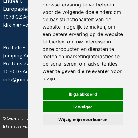
Entree C
browse-ervaring te verbeteren
Europaplein 22
voor de volgende doeleinden:
om
1078 GZ Amsterdam
de basisfunctionaliteit van de
klik
hier
voor de routebeschrijving
website mogelijk te maken
,
om
een betere ervaring op de website
te bieden
,
om uw interesse in
Postadres
onze producten en diensten te
Jumping Amsterdam
meten en marketinginteracties te
Postbus 77655
personaliseren
,
om advertenties
weer te geven die relevanter voor
1070 LG Amsterdam
u zijn
.
info@jumpingamsterdam.nl
Ik ga akkoord
Ik weiger
© Copyright - Jumping Amsterdam - website realisatie CyberNed
Wijzig mijn voorkeuren
Internet Services