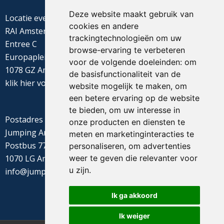
Deze website maakt gebruik van
Locatie evenement
cookies en andere
RAI Amsterdam
trackingtechnologieën om uw
Entree C
browse-ervaring te verbeteren
Europaplein 22
voor de volgende doeleinden:
om
1078 GZ Amsterdam
de basisfunctionaliteit van de
klik
hier
voor de routebeschrijving
website mogelijk te maken
,
om
een betere ervaring op de website
te bieden
,
om uw interesse in
Postadres
onze producten en diensten te
Jumping Amsterdam
meten en marketinginteracties te
Postbus 77655
personaliseren
,
om advertenties
weer te geven die relevanter voor
1070 LG Amsterdam
u zijn
.
info@jumpingamsterdam.nl
Ik ga akkoord
Ik weiger