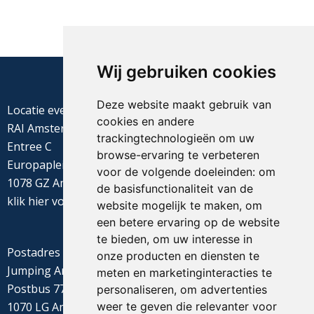
Wij gebruiken cookies
Deze website maakt gebruik van
Locatie evenement
cookies en andere
RAI Amsterdam
trackingtechnologieën om uw
Entree C
browse-ervaring te verbeteren
Europaplein 22
voor de volgende doeleinden:
om
1078 GZ Amsterdam
de basisfunctionaliteit van de
klik
hier
voor de routebeschrijving
website mogelijk te maken
,
om
een betere ervaring op de website
te bieden
,
om uw interesse in
Postadres
onze producten en diensten te
Jumping Amsterdam
meten en marketinginteracties te
Postbus 77655
personaliseren
,
om advertenties
weer te geven die relevanter voor
1070 LG Amsterdam