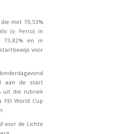
) die met 70,53%
o (v. Ferro) in
 73,82% en in
startbewijs voor
p donderdagavond
I aan de start
 uit die rubriek
a FEI World Cup
n.
d voor de Lichte
erg.