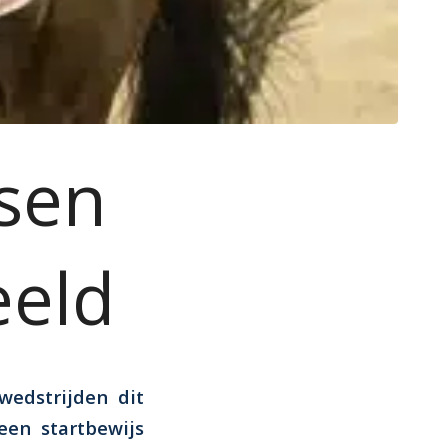
tsen
eeld
wedstrijden dit
en startbewijs