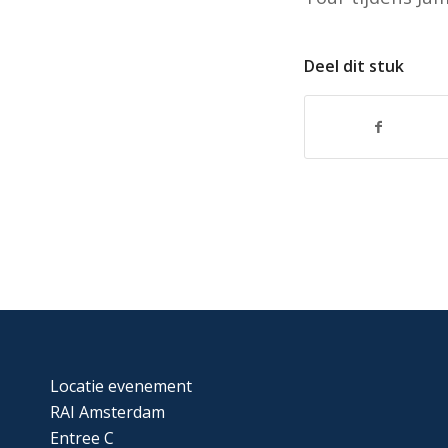
Deel dit stuk
Locatie evenement
RAI Amsterdam
Entree C