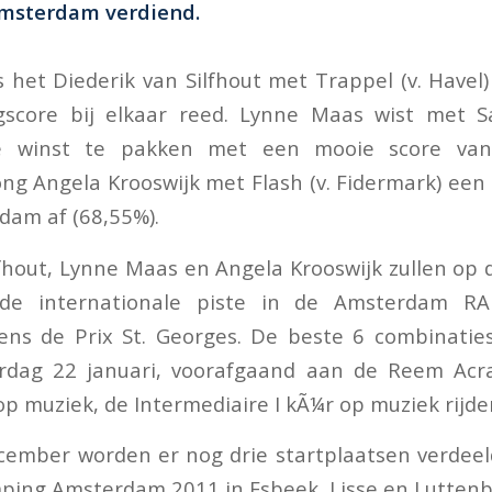
msterdam verdiend.
 het Diederik van Silfhout met Trappel (v. Havel
score bij elkaar reed. Lynne Maas wist met Sal
e winst te pakken met een mooie score van
g Angela Krooswijk met Flash (v. Fidermark) een 
dam af (68,55%).
lfhout, Lynne Maas en Angela Krooswijk zullen o
 de internationale piste in de Amsterdam RA
dens de Prix St. Georges. De beste 6 combinaties
dag 22 januari, voorafgaand aan de Reem Acr
p muziek, de Intermediaire I kÃ¼r op muziek rijde
ember worden er nog drie startplaatsen verdeel
mping Amsterdam 2011 in Esbeek, Lisse en Luttenb