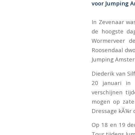
voor Jumping A
In Zevenaar was
de hoogste dag
Wormerveer d
Roosendaal dwon
Jumping Amster
Diederik van Si
20 januari in
verschijnen tij
mogen op zater
Dressage kÃ¼r o
Op 18 en 19 dec
Tour tijdens Ju