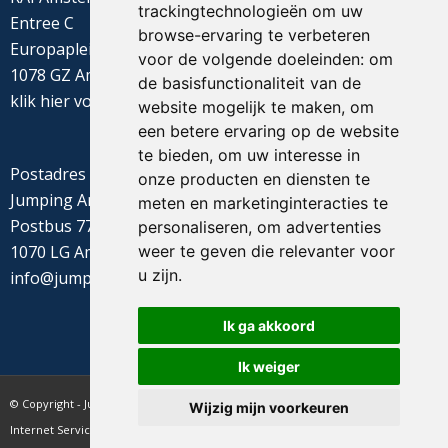
trackingtechnologieën om uw
Entree C
browse-ervaring te verbeteren
Europaplein 22
voor de volgende doeleinden:
om
1078 GZ Amsterdam
de basisfunctionaliteit van de
klik
hier
voor de routebeschrijving
website mogelijk te maken
,
om
een betere ervaring op de website
te bieden
,
om uw interesse in
Postadres
onze producten en diensten te
Jumping Amsterdam
meten en marketinginteracties te
Postbus 77655
personaliseren
,
om advertenties
weer te geven die relevanter voor
1070 LG Amsterdam
u zijn
.
info@jumpingamsterdam.nl
Ik ga akkoord
Ik weiger
© Copyright - Jumping Amsterdam - website realisatie CyberNed
Wijzig mijn voorkeuren
Internet Services