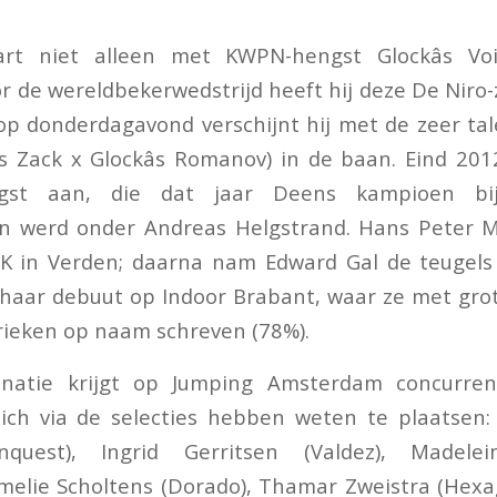
art niet alleen met KWPN-hengst Glockâs Vo
 de wereldbekerwedstrijd heeft hij deze De Niro-z
op donderdagavond verschijnt hij met de zeer talen
s Zack x Glockâs Romanov) in de baan. Eind 20
gst aan, die dat jaar Deens kampioen bij 
n werd onder Andreas Helgstrand. Hans Peter 
K in Verden; daarna nam Edward Gal de teugels o
 haar debuut op Indoor Brabant, waar ze met gro
rieken op naam schreven (78%).
inatie krijgt op Jumping Amsterdam concurren
ich via de selecties hebben weten te plaatsen: 
quest), Ingrid Gerritsen (Valdez), Madelei
melie Scholtens (Dorado), Thamar Zweistra (Hexa