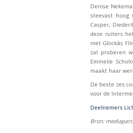
Denise Nekeman
steevast hoog 
Casper, Diederi
deze ruiters he
met Glockâs Fl
zal proberen w
Emmelie Scholt
maakt haar wer
De beste zes co
voor de Interme
Deelnemers Lic
Bron: mediapart