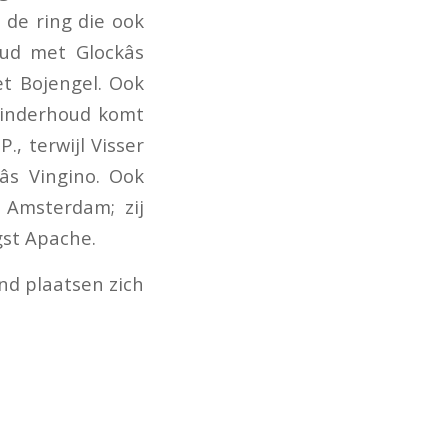
de ring die ook
d met Glockâs
et Bojengel. Ook
 Minderhoud komt
., terwijl Visser
s Vingino. Ook
 Amsterdam; zij
st Apache.
nd plaatsen zich