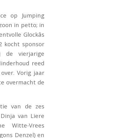
ice op Jumping
oon in petto; in
tvolle Glockâs
12 kocht sponsor
de vierjarige
Minderhoud reed
ver. Vorig jaar
te overmacht de
tie van de zes
Dinja van Liere
ne Witte-Vrees
gons Denzel) en