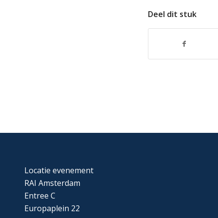
Deel dit stuk
Locatie evenement
RAI Amsterdam
Entree C
Europaplein 22