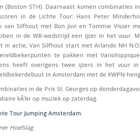
 (Boston STH). Daarnaast komen combinaties in 
scoren in de Lichte Tour: Hans Peter Minderhou
k van Silfhout met Bon Jovi en Tommie Visser m
bben in de WB-wedstrijd een ijzer in het vuur.
irt in actie, Van Silfhout start met Arlando NH N.O.P
ereldbekerpunten te pakken met Variohippiqueâ
ens heeft overigens twee ijzers in het vuur in
eldbekerdebuut in Amsterdam met de KWPN-heng
mbinaties in de Prix St. Georges op donderdagavo
diaire kÃ¼r op muziek op zaterdag.
hte Tour Jumping Amsterdam
.
ner Hoefslag