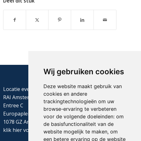
Deel dit stuk
Wij gebruiken cookies
Deze website maakt gebruik van
Locatie evenement
cookies en andere
RAI Amsterdam
trackingtechnologieën om uw
Entree C
browse-ervaring te verbeteren
Europaplein 22
voor de volgende doeleinden:
om
1078 GZ Amsterdam
de basisfunctionaliteit van de
klik
hier
voor de routebeschrijving
website mogelijk te maken
,
om
een betere ervaring op de website