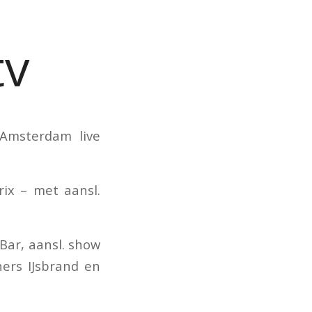
tv
g Amsterdam live
ix – met aansl.
Bar, aansl. show
ers IJsbrand en