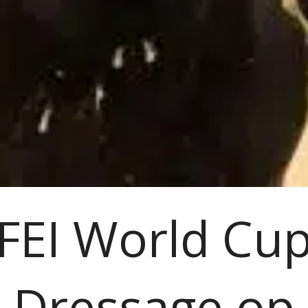
FEI World Cu
Dressage op