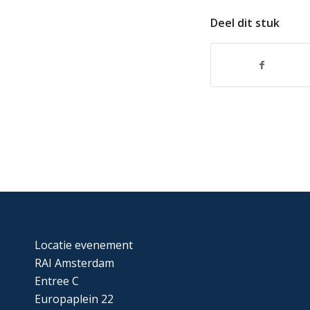
Deel dit stuk
Locatie evenement
RAI Amsterdam
Entree C
Europaplein 22