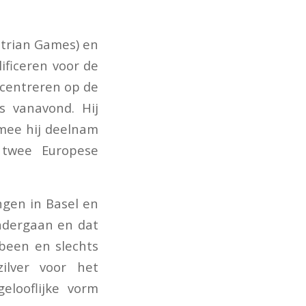
strian Games) en
ficeren voor de
oncentreren op de
s vanavond. Hij
mee hij deelnam
twee Europese
gen in Basel en
ondergaan en dat
 been en slechts
ilver voor het
elooflijke vorm