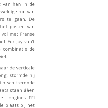
t van hen in de
eweldige run van
ers te gaan. De
 het posten van
t vol met Franse
et For Joy van’t
e combinatie de
iel.
naar de verticale
ng, stormde hij
ijn schitterende
s staan ââen
e Longines FEI
 plaats bij het