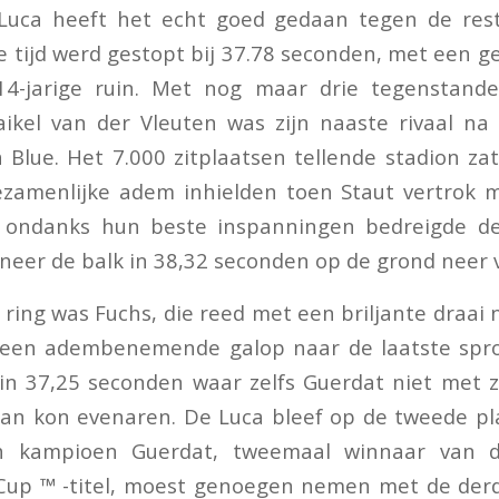
 Luca heeft het echt goed gedaan tegen de res
e tijd werd gestopt bij 37.78 seconden, met een g
 14-jarige ruin. Met nog maar drie tegenstand
ikel van der Vleuten was zijn naaste rivaal na
Blue. Het 7.000 zitplaatsen tellende stadion za
zamenlijke adem inhielden toen Staut vertrok m
r ondanks hun beste inspanningen bedreigde d
neer de balk in 38,32 seconden op de grond neer v
 ring was Fuchs, die reed met een briljante draai 
 een adembenemende galop naar de laatste spro
in 37,25 seconden waar zelfs Guerdat niet met z
an kon evenaren. De Luca bleef op de tweede plaat
h kampioen Guerdat, tweemaal winnaar van d
Cup ™ -titel, moest genoegen nemen met de derde