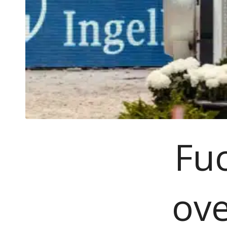
Fuc
ove