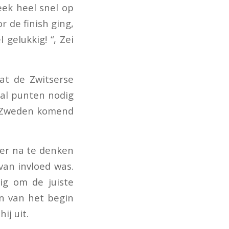
eek heel snel op
r de finish ging,
gelukkig! “, Zei
aat de Zwitserse
al punten nodig
 Zweden komend
er na te denken
van invloed was.
ig om de juiste
en van het begin
ij uit.