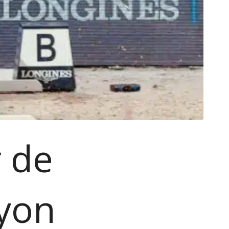
r de
Lyon