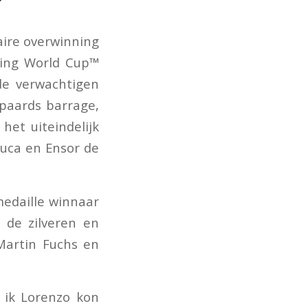
aire overwinning
mping World Cup™
de verwachtigen
-paards barrage,
het uiteindelijk
Luca en Ensor de
edaille winnaar
 de zilveren en
Martin Fuchs en
f ik Lorenzo kon