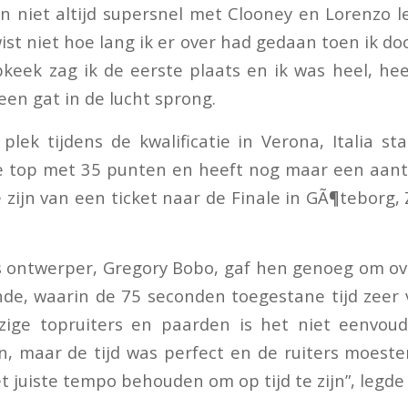
en niet altijd supersnel met Clooney en Lorenzo l
ist niet hoe lang ik er over had gedaan toen ik doo
keek zag ik de eerste plaats en ik was heel, heel 
een gat in de lucht sprong.
lek tijdens de kwalificatie in Verona, Italia st
de top met 35 punten en heeft nog maar een aant
 zijn van een ticket naar de Finale in
GÃ¶teborg,
s ontwerper, Gregory Bobo, gaf hen genoeg om ov
nde, waarin de 75 seconden toegestane tijd zeer 
ige topruiters en paarden is het niet eenvoud
n, maar de tijd was perfect en de ruiters moest
t juiste tempo behouden om op tijd te zijn”, legde h