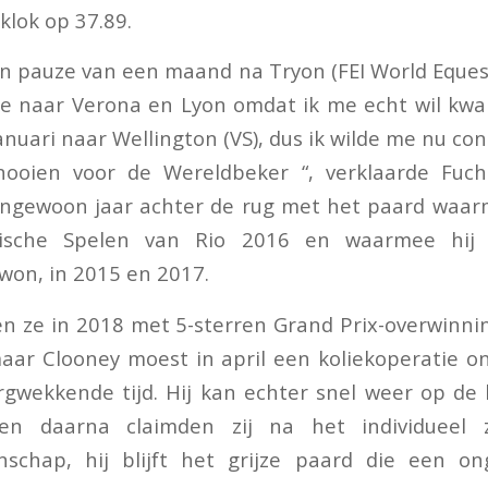
klok op 37.89.
n pauze van een maand na Tryon (FEI World Eque
 naar Verona en Lyon omdat ik me echt wil kwali
 januari naar Wellington (VS), dus ik wilde me nu c
ernooien voor de Wereldbeker “, verklaarde Fuch
engewoon jaar achter de rug met het paard waar
ische Spelen van Rio 2016 en waarmee hij 
won, in 2015 en 2017.
 ze in 2018 met 5-sterren Grand Prix-overwinnin
maar Clooney moest in april een koliekoperatie 
gwekkende tijd. Hij kan echter snel weer op de
n daarna claimden zij na het individueel z
schap, hij blijft het grijze paard die een ong