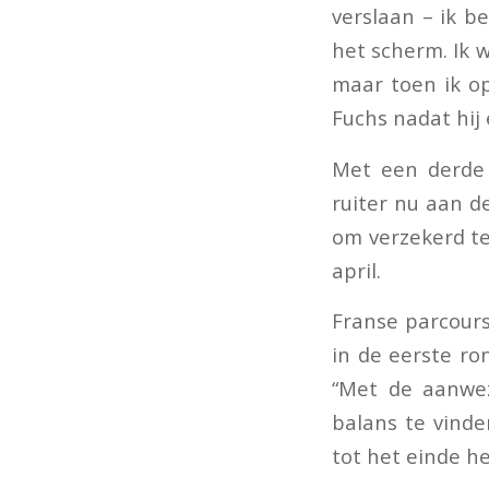
verslaan – ik b
het scherm. Ik w
maar toen ik op
Fuchs nadat hij 
Met een derde p
ruiter nu aan 
om verzekerd te
april.
Franse parcour
in de eerste ro
“Met de aanwez
balans te vinde
tot het einde he