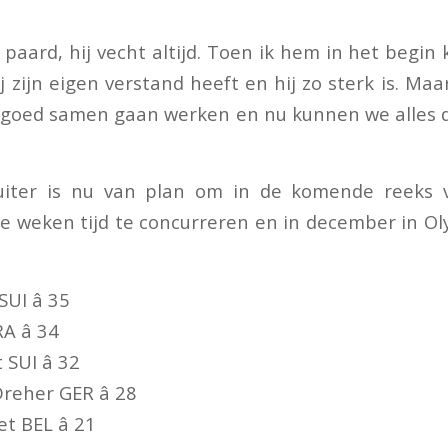
er paard, hij vecht altijd. Toen ik hem in het begin
j zijn eigen verstand heeft en hij zo sterk is. Ma
el goed samen gaan werken en nu kunnen we alles do
uiter is nu van plan om in de komende reeks 
ee weken tijd te concurreren en in december in O
UI â 35
A â 34
SUI â 32
reher GER â 28
t BEL â 21