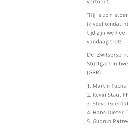
vertoont.
“Hij is zo’n sto
ik veel omdat hi
tijd zijn we he
vandaag trots.
De Zwitserse r
Stuttgart in tw
(GBR).
1. Martin Fuchs S
2. Kevin Staut FR
3. Steve Guerdat 
4. Hans-Dieter D
5. Gudrun Pattee