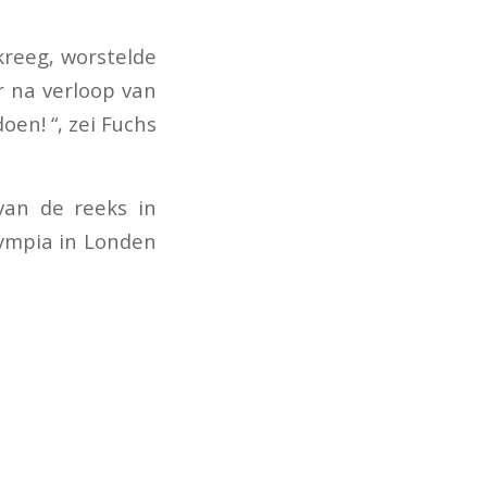
 kreeg, worstelde
ar na verloop van
en! “, zei Fuchs
van de reeks in
lympia in Londen