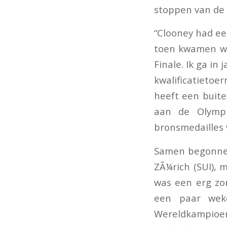
stoppen van de 
“Clooney had ee
toen kwamen we
Finale. Ik ga in
kwalificatieto
heeft een buit
aan de Olymp
bronsmedailles 
Samen begonnen
ZÃ¼rich (SUI), 
was een erg zor
een paar weke
Wereldkampioen