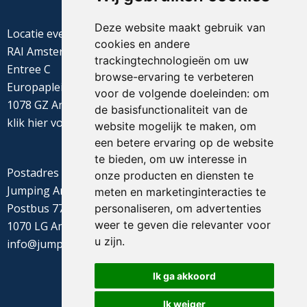
Deze website maakt gebruik van
Locatie evenement
cookies en andere
RAI Amsterdam
trackingtechnologieën om uw
Entree C
browse-ervaring te verbeteren
Europaplein 22
voor de volgende doeleinden:
om
1078 GZ Amsterdam
de basisfunctionaliteit van de
klik
hier
voor de routebeschrijving
website mogelijk te maken
,
om
een betere ervaring op de website
te bieden
,
om uw interesse in
Postadres
onze producten en diensten te
Jumping Amsterdam
meten en marketinginteracties te
Postbus 77655
personaliseren
,
om advertenties
weer te geven die relevanter voor
1070 LG Amsterdam
u zijn
.
info@jumpingamsterdam.nl
Ik ga akkoord
Ik weiger