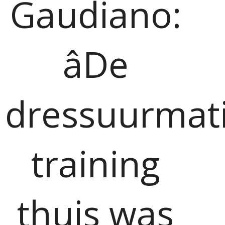
Gaudiano:
âDe
dressuurmat
training
thuis was