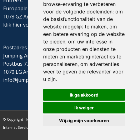
Entree C
browse-ervaring te verbeteren
Europaplein 22
voor de volgende doeleinden:
om
1078 GZ Amsterdam
de basisfunctionaliteit van de
klik
hier
voor de routebeschrijving
website mogelijk te maken
,
om
een betere ervaring op de website
te bieden
,
om uw interesse in
Postadres
onze producten en diensten te
Jumping Amsterdam
meten en marketinginteracties te
Postbus 77655
personaliseren
,
om advertenties
weer te geven die relevanter voor
1070 LG Amsterdam
u zijn
.
info@jumpingamsterdam.nl
Ik ga akkoord
Ik weiger
© Copyright - Jumping Amsterdam - website realisatie CyberNed
Wijzig mijn voorkeuren
Internet Services