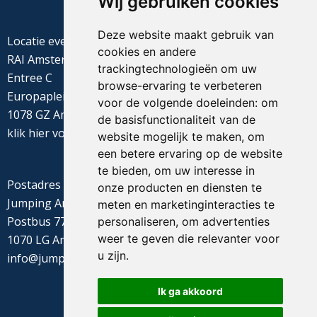
Wij gebruiken cookies
Deze website maakt gebruik van
Locatie evenement
cookies en andere
RAI Amsterdam
trackingtechnologieën om uw
Entree C
browse-ervaring te verbeteren
Europaplein 22
voor de volgende doeleinden:
om
1078 GZ Amsterdam
de basisfunctionaliteit van de
klik
hier
voor de routebeschrijving
website mogelijk te maken
,
om
een betere ervaring op de website
te bieden
,
om uw interesse in
Postadres
onze producten en diensten te
Jumping Amsterdam
meten en marketinginteracties te
Postbus 77655
personaliseren
,
om advertenties
weer te geven die relevanter voor
1070 LG Amsterdam
u zijn
.
info@jumpingamsterdam.nl
Ik ga akkoord